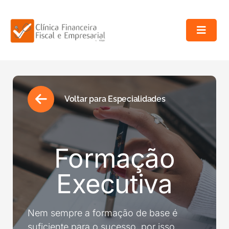
Toggle
Naviga
Início
Especialidades
Voltar para Especialidades
Profissionais
Formação
Rede Visar
Executiva
Contactos
Nem sempre a formação de base é
suficiente para o sucesso, por isso