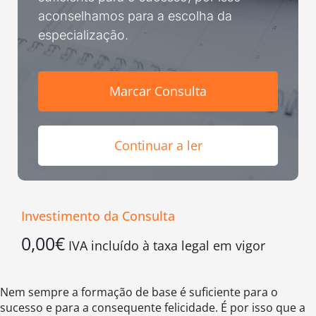
Inscrição Aula Gratuita
aconselhamos para a escolha da
especialização.
Marcação Online
Marcar Consulta
Continuar a ler
Investimento da Consulta
0,00
€
IVA incluído à taxa legal em vigor
Nem sempre a formação de base é suficiente para o
sucesso e para a consequente felicidade. É por isso que a