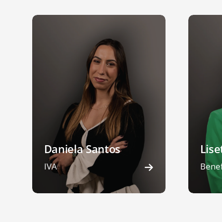
Daniela Santos
Lise
IVA
Benef